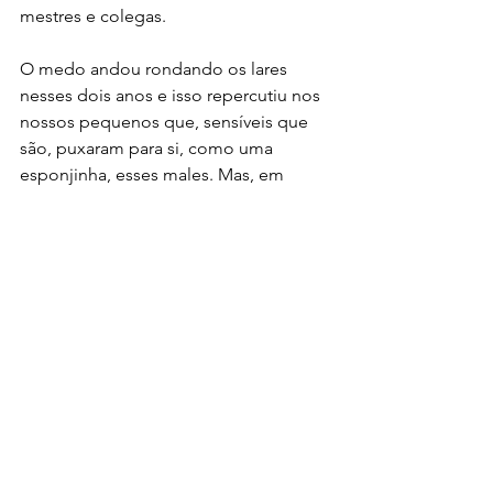
mestres e colegas. 
O medo andou rondando os lares 
nesses dois anos e isso repercutiu nos 
nossos pequenos que, sensíveis que 
são, puxaram para si, como uma 
esponjinha, esses males. Mas, em 
contrapartida, temos a certeza de que 
existem recursos próprios em cada ser, 
que devem ser incentivados, não só na 
sala de aula, como dentro de casa. 
Pensemos na Pedagogia do Afeto, de 
Johann Heirinch Pestalozzi (1746-1827), 
famoso pensador suíço, que 
determinou uma mudança enorme na 
Pedagogia Moderna, pautada no amor 
e na natureza da criança. Sua 
Pedagogia influenciou vários 