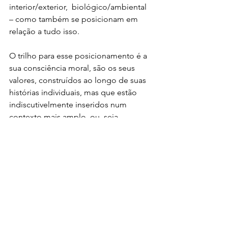
interior/exterior,  biológico/ambiental 
– como também se posicionam em 
relação a tudo isso. 
O trilho para esse posicionamento é a 
sua consciência moral, são os seus 
valores, construídos ao longo de suas 
histórias individuais, mas que estão 
indiscutivelmente inseridos num 
contexto mais amplo, ou  seja, 
relacionados e relativizados pela 
convivência nos diversos grupos dos 
quais faz parte – os micro (familiares, 
escola, trabalho etc.), e o macro 
(sociedade como um todo). 
As pessoas não estão livres de certas 
condições, mas são livres para se 
posicionar diante delas. Assim, o ser 