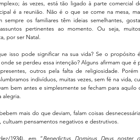
lexo; às vezes, está tão ligado à parte comercial do
cipal é a reunião. Não é o que se come na mesa, mas
 sempre os familiares têm ideias semelhantes, gost
 assuntos pertinentes ao momento. Ou seja, muit
, por ser Natal.
e isso pode significar na sua vida? Se o propósito 
 onde se perdeu essa intenção? Alguns afirmam que é p
presentes, outros pela falta de religiosidade. Poré
slumbramos indivíduos, muitas vezes, sem fé na vida, cum
vam bem antes e simplesmente se fecham para aquilo q
 alegria. 
bebem mais do que deviam, falam coisas desnecessárias
cultuam pensamentos negativos e destrutivos.
dez/1934), em “
Benedictus Dominus Deus noster qu