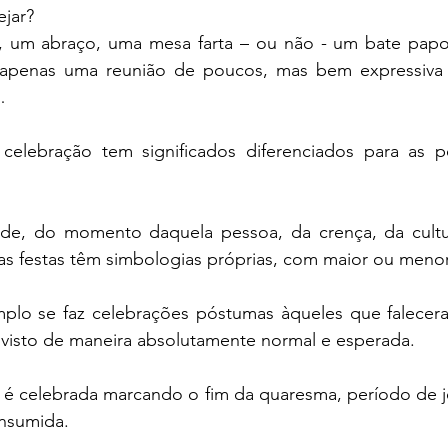
ejar?
, um abraço, uma mesa farta – ou não - um bate pap
u apenas uma reunião de poucos, mas bem expressiva e
…
celebração tem significados diferenciados para as 
e, do momento daquela pessoa, da crença, da cultur
 as festas têm simbologias próprias, com maior ou meno
lo se faz celebrações póstumas àqueles que falecera
 visto de maneira absolutamente normal e esperada.
 é celebrada marcando o fim da quaresma, período de je
nsumida.