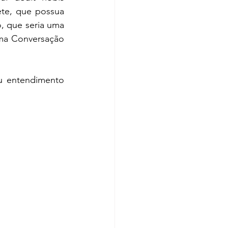
ete, que possua 
, que seria uma 
a Conversação 
u entendimento 