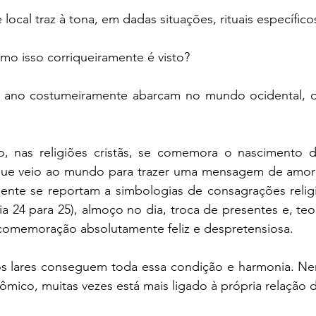
local traz à tona, em dadas situações, rituais específico
omo isso corriqueiramente é visto?
de ano costumeiramente abarcam no mundo ocidental, o
 nas religiões cristãs, se comemora o nascimento de
ue veio ao mundo para trazer uma mensagem de amor e
mente se reportam a simbologias de consagrações religi
a 24 para 25), almoço no dia, troca de presentes e, teor
memoração absolutamente feliz e despretensiosa.
s lares conseguem toda essa condição e harmonia. N
mico, muitas vezes está mais ligado à própria relação 