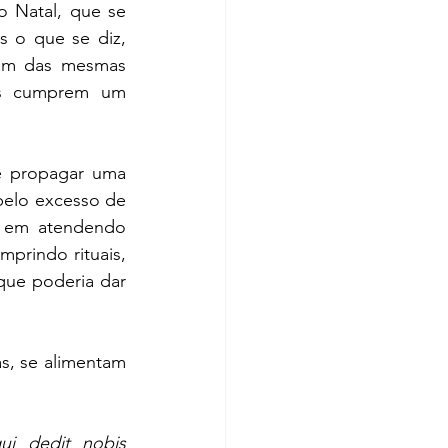
 Natal, que se 
 o que se diz, 
am das mesmas 
os cumprem um 
é propagar uma 
elo excesso de 
m em atendendo 
prindo rituais, 
ue poderia dar 
, se alimentam 
i dedit nobis 