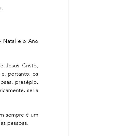
s.
 Natal e o Ano 
 Jesus Cristo, 
, portanto, os 
osas, presépio, 
icamente, seria 
em sempre é um 
das pessoas.