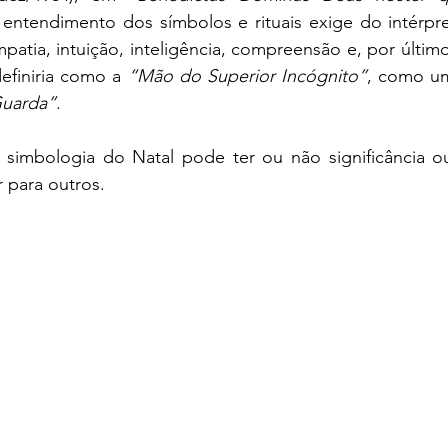
o entendimento dos símbolos e rituais exige do intérpr
mpatia, intuição, inteligência, compreensão e, por último
efiniria como a 
“Mão do Superior Incógnito”
, como um
Guarda”
. 
 simbologia do Natal pode ter ou não significância o
r para outros.