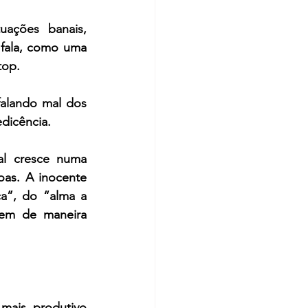
ações banais, 
ala, como uma 
top.
alando mal dos 
dicência.
l cresce numa 
as. A inocente 
a”, do “alma a 
m de maneira 
mais produtivo 