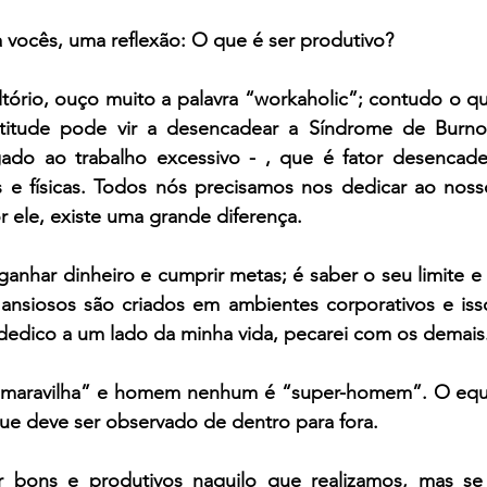
 vocês, uma reflexão: O que é ser produtivo?
tório, ouço muito a palavra “workaholic”; contudo o qu
titude pode vir a desencadear a Síndrome de Burnou
igado ao trabalho excessivo - , que é fator desencade
 e físicas. Todos nós precisamos nos dedicar ao nosso
r ele, existe uma grande diferença.
anhar dinheiro e cumprir metas; é saber o seu limite e
ansiosos são criados em ambientes corporativos e is
dedico a um lado da minha vida, pecarei com os demais
maravilha” e homem nenhum é “super-homem”. O equil
que deve ser observado de dentro para fora. 
bons e produtivos naquilo que realizamos, mas se e