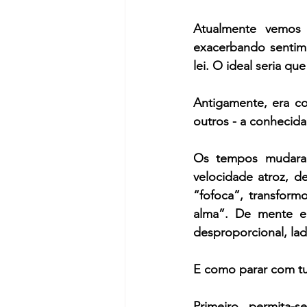
Atualmente vemos 
exacerbando sentim
lei. O ideal seria q
Antigamente, era c
outros - a conhecid
Os tempos mudaram,
velocidade atroz, d
“fofoca”, transform
alma”. De mente e
desproporcional, lad
E como parar com t
Primeiro, permita-s