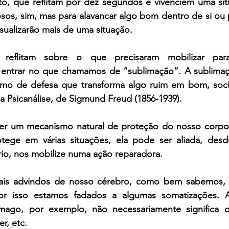
, que reflitam por dez segundos e vivenciem uma situ
osos, sim, mas para alavancar algo bom dentro de si ou 
sualizarão mais de uma situação. 
 reflitam sobre o que precisaram mobilizar par
 entrar no que chamamos de “sublimação”. A sublimaç
o de defesa que transforma algo ruim em bom, socia
a Psicanálise, de Sigmund Freud (1856-1939).
er um mecanismo natural de proteção do nosso corpo
ege em várias situações, ela pode ser aliada, desd
ário, nos mobilize numa ação reparadora.
is advindos de nosso cérebro, como bem sabemos, 
or isso estamos fadados a algumas somatizações. A
mago, por exemplo, não necessariamente significa 
er, etc.