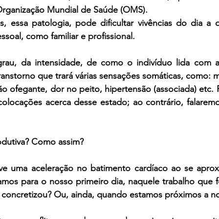
rganização Mundial de Saúde (OMS).
essa patologia, pode dificultar vivências do dia a 
essoal, como familiar e profissional.
au, da intensidade, de como o indivíduo lida com a
 transtorno que trará várias sensações somáticas, como: m
ção ofegante, dor no peito, hipertensão (associada) etc. 
olocações acerca desse estado; ao contrário, falaremo
odutiva? Como assim? 
ve uma aceleração no batimento cardíaco ao se aprox
os para o nosso primeiro dia, naquele trabalho que fo
e concretizou? Ou, ainda, quando estamos próximos a no