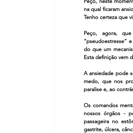
Peço, neste momento
na qual ficaram ansi
Tenho certeza que vi
Peço, agora, que
“pseudoestresse” e
do que um mecanism
Esta definição vem d
A ansiedade pode s
medo, que nos prot
paralise e, ao contr
Os comandos menta
nossos órgãos - p
passageira no estô
gastrite, úlcera, cânc