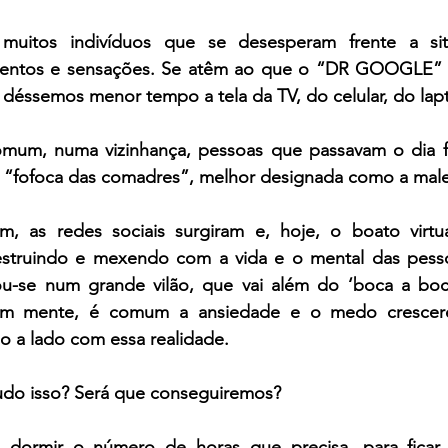
muitos indivíduos que se desesperam frente a situ
entos e sensações. Se atêm ao que o “DR GOOGLE” f
ue déssemos menor tempo a tela da TV, do celular, do lap
omum, numa vizinhança, pessoas que passavam o dia f
a “fofoca das comadres”, melhor designada como a male
 as redes sociais surgiram e, hoje, o boato virtua
estruindo e mexendo com a vida e o mental das pesso
ou-se num grande vilão, que vai além do ‘boca a boc
m mente, é comum a ansiedade e o medo crescere
o a lado com essa realidade.
udo isso? Será que conseguiremos?
e dormir o número de horas que precisa, para ficar 