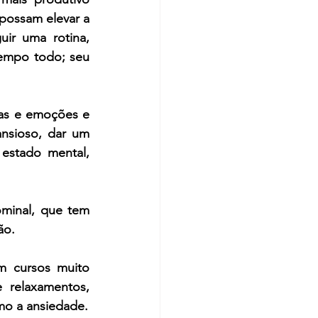
possam elevar a 
ir uma rotina, 
empo todo; seu 
sas e emoções e 
nsioso, dar um 
stado mental, 
minal, que tem 
ão.
m cursos muito 
relaxamentos, 
mo a ansiedade.