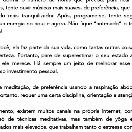
s, tente ouvir músicas mais suaves, de preferência, que 
 mais tranquilizador. Após, programe-se, tente segu
sua energia no aqui e agora. Não fique “antenado” o t
a!
ocê, ela faz parte da sua vida, como tantas outras coi
rteza. Portanto, pare de superestimar o seu estado a
 ele merece. Há sempre um jeito de melhorar esse e
o investimento pessoal.
 meditação, de preferência usando a respiração abdo
portanto, requer uma certa disciplina, orientação e atenç
ento, existem muitos canais na própria internet, co
 só de técnicas meditativas, mas também de yôga e 
tados mais elevados, que trabalham tanto o estresse co