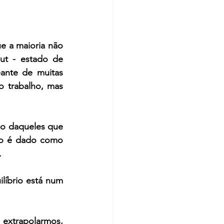
e a maioria não 
t - estado de 
ante de muitas 
 trabalho, mas 
 o daqueles que 
so é dado como 
.
íbrio está num 
xtrapolarmos, 